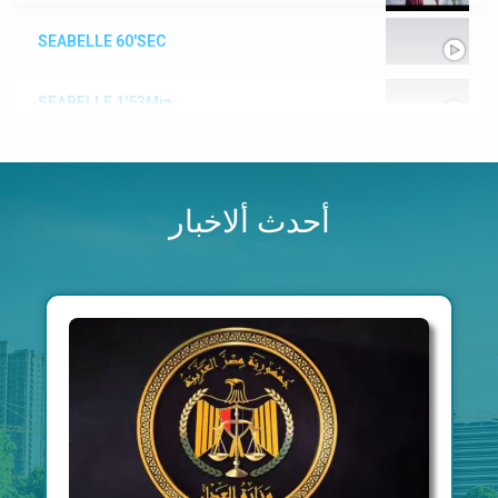
SEABELLE 60'SEC
SEABELLE 1'53Min
أخر تطورات مشروع معادي فيو الشروق MAADI VIEW ELSHEROUK
أحدث ألاخبار
Maadi Developmetns