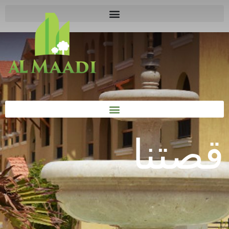
قصتنا