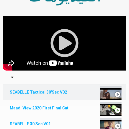
SEABELLE Tactical 30'Sec V02
Maadi View 2020 First Final Cut
SEABELLE 30'Sec V01