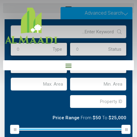
Advanced Search
Type
Status
Bathrooms
Bedrooms
Price Range
From
$50
To
$25,000